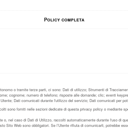
Policy completa
onomo o tramite terze parti, ci sono: Dati di utilizzo; Strumenti di Tracciamen
 nome; cognome; numero di telefono; risposte alle domande; clic; eventi keypre
tente; Dati comunicati durante l'utilizzo del servizio; Dati comunicati per poter
olti sono forniti nelle sezioni dedicate di questa privacy policy o mediante spec
te o, nel caso di Dati di Utilizzo, raccolti automaticamente durante l'uso di q
esto Sito Web sono obbligatori. Se l’Utente rifiuta di comunicarli, potrebbe ess