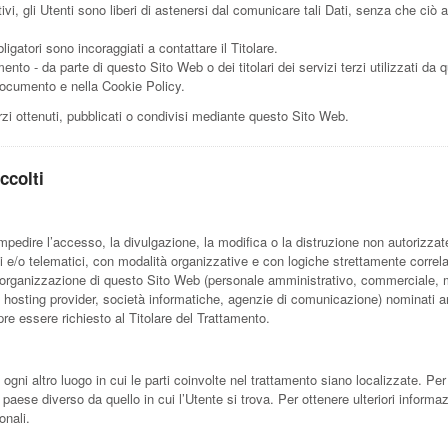
ivi, gli Utenti sono liberi di astenersi dal comunicare tali Dati, senza che ciò
gatori sono incoraggiati a contattare il Titolare.
mento - da parte di questo Sito Web o dei titolari dei servizi terzi utilizzati da q
te documento e nella Cookie Policy.
rzi ottenuti, pubblicati o condivisi mediante questo Sito Web.
ccolti
impedire l’accesso, la divulgazione, la modifica o la distruzione non autorizzat
 e/o telematici, con modalità organizzative e con logiche strettamente correlate a
ll’organizzazione di questo Sito Web (personale amministrativo, commerciale, m
stali, hosting provider, società informatiche, agenzie di comunicazione) nominat
re essere richiesto al Titolare del Trattamento.
 ogni altro luogo in cui le parti coinvolte nel trattamento siano localizzate. Per u
n paese diverso da quello in cui l’Utente si trova. Per ottenere ulteriori informa
onali.