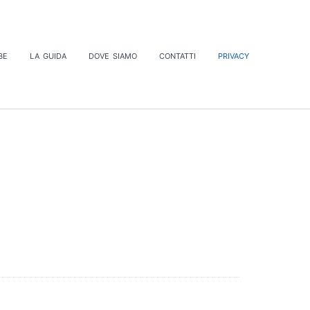
be
la guida
dove siamo
contatti
privacy