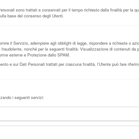
onali sono trattati e conservati per il tempo richiesto dalla finalità per la q
sulla base del consenso degli Utenti.
rnire il Servizio, adempiere agli obblighi di legge, rispondere a richieste o azioni
e o fraudolente, nonché per le seguenti finalità: Visualizzazione di contenuti da
taforme esterne e Protezione dallo SPAM.
mento e sui Dati Personali trattati per ciascuna finalità, l’Utente può fare rifer
izzando i seguenti servizi: