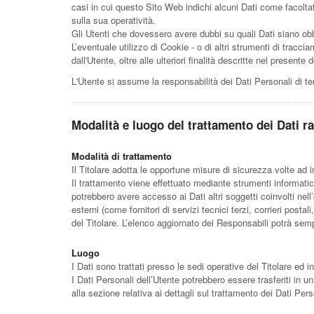
casi in cui questo Sito Web indichi alcuni Dati come facoltat
sulla sua operatività.
Gli Utenti che dovessero avere dubbi su quali Dati siano obbli
L’eventuale utilizzo di Cookie - o di altri strumenti di traccia
dall'Utente, oltre alle ulteriori finalità descritte nel presen
L'Utente si assume la responsabilità dei Dati Personali di te
Modalità e luogo del trattamento dei Dati ra
Modalità di trattamento
Il Titolare adotta le opportune misure di sicurezza volte ad 
Il trattamento viene effettuato mediante strumenti informatici
potrebbero avere accesso ai Dati altri soggetti coinvolti ne
esterni (come fornitori di servizi tecnici terzi, corrieri po
del Titolare. L’elenco aggiornato dei Responsabili potrà semp
Luogo
I Dati sono trattati presso le sedi operative del Titolare ed in
I Dati Personali dell’Utente potrebbero essere trasferiti in u
alla sezione relativa ai dettagli sul trattamento dei Dati Pers